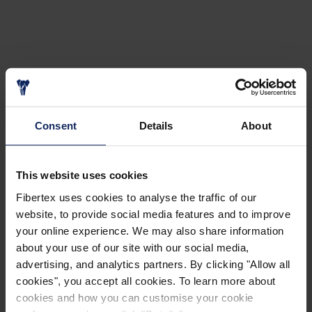
®
El uso de FiberAcoustic
75 ofrece las siguientes
ventajas:
Consent
Details
About
Propiedades acústicas
Gran resistencia a la punción y al desgarro
This website uses cookies
Resistencia a la humedad y al deterioro
Fibertex uses cookies to analyse the traffic of our
website, to provide social media features and to improve
Resistencia al fuego, clasificación B-s1, d0
your online experience. We may also share information
about your use of our site with our social media,
Este producto es muy resistente y soporta la mayor
advertising, and analytics partners. By clicking "Allow all
parte de los impactos sin sufrir daños ni perder
cookies", you accept all cookies. To learn more about
calidad.
cookies and how you can customise your cookie
®