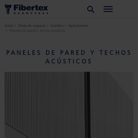
BUSCAR
Inicio
Áreas de negocio
Acústica
Aplicaciones
Paneles de pared y techos acústicos
PANELES DE PARED Y TECHOS
ACÚSTICOS