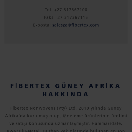
Tel. +27 317367100
Faks +27 317367115
E-posta:
salesza@fibertex.com
FIBERTEX GÜNEY AFRIKA
HAKKINDA
Fibertex Nonwovens (Pty) Ltd, 2010 yılında Güney
Afrika’da kurulmuş olup, iğneleme ürünlerinin üretimi
ve satışı konusunda uzmanlaşmıştır. Hammarsdale,
KwaZulu-Natal, Durban yakınlarında bulunan en son