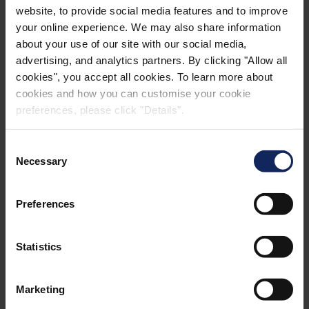
sonunda ikincil arkalık malzemesinin halı endüstrisine
website, to provide social media features and to improve
girişi ile bağlantılı olarak oluşturuldu. Ürün portföyü
your online experience. We may also share information
®
Elephant Back
adı altında lanse edildi ve fil logosu
about your use of our site with our social media,
gri renk, güç, güvenilirlik (ve bilgelik) gibi ürün
advertising, and analytics partners. By clicking "Allow all
özelliklerini sembolize etmek için kullanıldı. O
cookies", you accept all cookies. To learn more about
zamandan beri bu benzersiz logo, Fibertex’in kurumsal
cookies and how you can customise your cookie
preferences, please click "Details".
kimliğinin köklü bir parçası haline geldi.
Consent
Necessary
Selection
Preferences
Statistics
Marketing