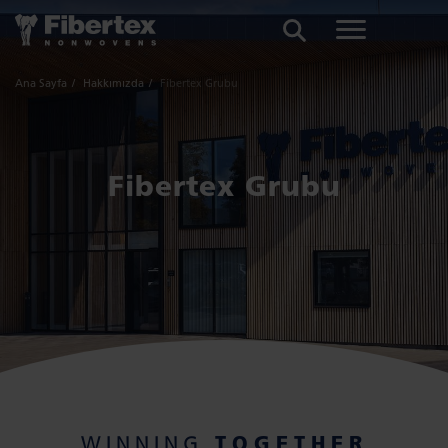
ARA
Ana Sayfa
Hakkımızda
Fibertex Grubu
Fibertex Grubu
TOGETHER
WINNING