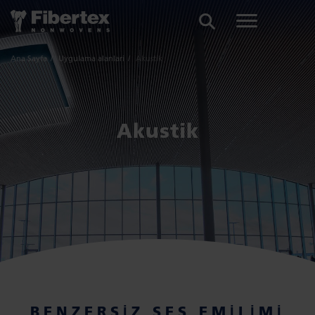
ARA
Ana Sayfa
Uygulama alanlari
Akustik
Akustik
BENZERSIZ SES EMILIMI