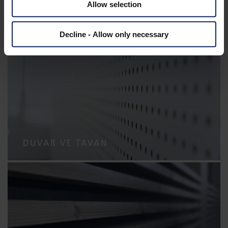
ÜRÜNLERI
UYGULAMALARI
Allow selection
Decline - Allow only necessary
DUVAR VE TAVAN