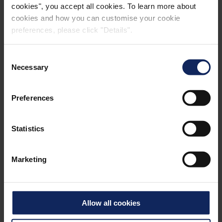
cookies", you accept all cookies. To learn more about
cookies and how you can customise your cookie
preferences, please click "Details".
Consent
Necessary
Selection
®
WeedControl
'in avantajları:
Preferences
Yabani otlar ışığa açtır ve besin maddelerini
tüketmesi engellenir
Statistics
Tesis bitkilerini korumanın kolay, verimli ve daha
ucuz bir yolu
Marketing
Az yağışlı dönemlerde topraktan buharlaşmayı ve
kurumayı azaltır
Allow all cookies