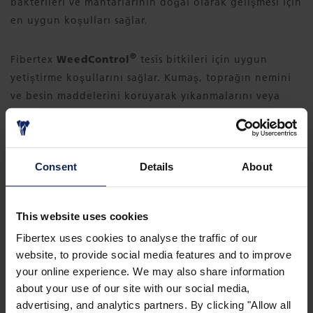
bakterileri ve mantarlarının doğal olarak gelişmesi için
en uygun koşulları sağlar.
®
Fibertex
WeedControl
tesis bitkileri için uygun
yetiştirme koşullarını sağlar. Kumaş, toprağın nemini
ve besin maddelerini koruyarak yıkanmalarını veya
şiddetli yağmurlarla aşınmalarını önler.
Consent
Details
About
This website uses cookies
Fibertex uses cookies to analyse the traffic of our
website, to provide social media features and to improve
your online experience. We may also share information
about your use of our site with our social media,
advertising, and analytics partners. By clicking "Allow all