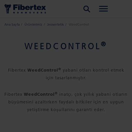
ARA
Ana Sayfa
Ürünlerimiz
Jeosentetik
WeedControl
®
WEEDCONTROL
®
Fibertex
WeedControl
yabani otları kontrol etmek
için tasarlanmıştır.
®
Fibertex
WeedControl
inatçı, çok yıllık yabani otların
büyümesini azaltırken faydalı bitkiler için en uygun
yetiştirme koşullarını garanti eder.