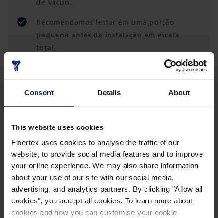
de vácuo.
Recomendamos testar em uma porção
pequena antes da instalação em escala
total.
Este material pode ser pré-cortado com um
CNC ou cortado à mão com uma tesoura.
Consent
Details
About
Sobreposição é possível.
Este material funciona bem com poliéster,
This website uses cookies
viniléster, epóxi, fenólicos e outros tipos de
Fibertex uses cookies to analyse the traffic of our
resina.
website, to provide social media features and to improve
O ponto de fusão do polipropileno é de 165
your online experience. We may also share information
about your use of our site with our social media,
°C (329 °F). Recomendamos uma
advertising, and analytics partners. By clicking "Allow all
temperatura de trabalho de
cookies", you accept all cookies. To learn more about
aproximadamente 145 °C (293 °F). A
cookies and how you can customise your cookie
temperatura máxima, dependendo do