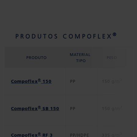
®
PRODUTOS COMPOFLEX
MATERIAL
PRODUTO
PESO
TIPO
®
2
Compoflex
150
PP
150 g/m
Ne
®
2
Compoflex
SB 150
PP
150 g/m
Ne
®
2
Compoflex
RF 3
PP/HDPE
335 g/m
Ne