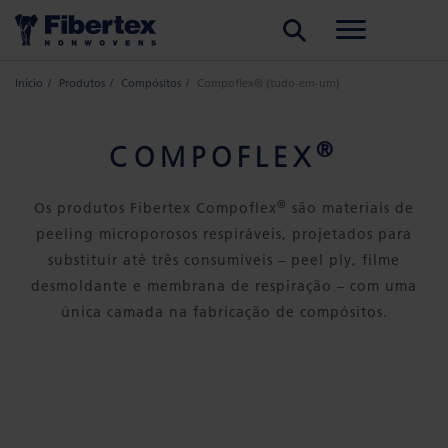
PESQUISAR
Início
Produtos
Compósitos
Compoflex® (tudo-em-um)
®
COMPOFLEX
®
Os produtos Fibertex Compoflex
são materiais de
peeling microporosos respiráveis, projetados para
substituir até três consumíveis – peel ply, filme
desmoldante e membrana de respiração – com uma
única camada na fabricação de compósitos.