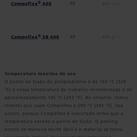
®
2
Compoflex
400
PP
400 g/m
Ne
®
2
Compoflex
SB 400
PP
400 g/m
Ne
Temperatura máxima de uso
O ponto de fusão do polipropileno é de 165 °C (329
°F) e nossa temperatura de trabalho recomendada é de
aproximadamente 145 °C (293 °F). No entanto, temos
clientes que usam Compoflex a 200 °C (392 °F). Isso
ocorre, porque Compoflex é executado antes que a
temperatura exceda o ponto de fusão. O peeling
ocorre de maneira muito fácil e o material se torna