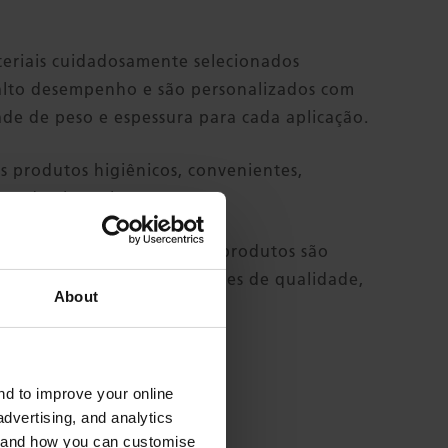
eriais cuidadosamente selecionados
alto desempenho e são personalizados com
de de peso e espessura para cada aplicação.
 produtos higiênicos, convenientes,
 e de alto valor
ranquilidade, todos nossos produtos são
os pelas principais autoridades de qualidade,
About
, saúde e segurança
and to improve your online
dvertising, and analytics
es and how you can customise