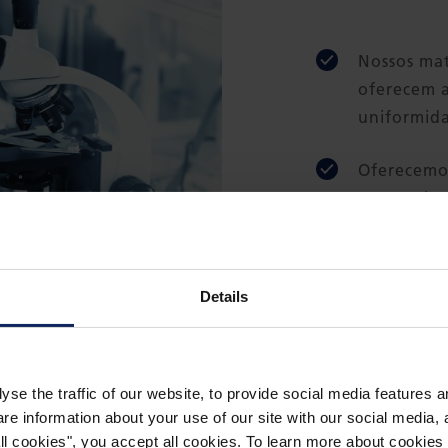
Nossos mat
oferecem 
uniformida
Oferecemos
econômicos
Para sua t
certificad
Details
ambientais
yse the traffic of our website, to provide social media features 
 information about your use of our site with our social media, a
 all cookies", you accept all cookies. To learn more about cooki