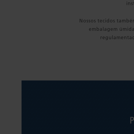
in
Nossos tecidos também
embalagem úmida 
regulamentad