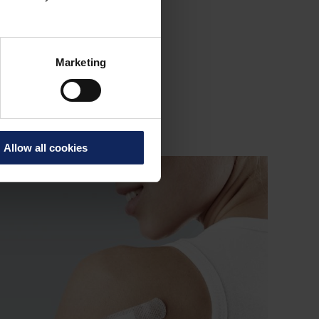
ES
pitalares, tratamento
Marketing
as e emplastros de
os para ataduras e
Allow all cookies