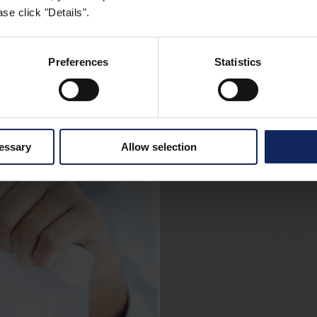
XEMPLOS DE APLICAÇÕ
se click "Details".
ma ampla variedade de tecidos usados para roupas hos
Preferences
Statistics
tivos. Os materiais Spunlace são usados para compress
to os não-tecidos de punção de agulha podem ser usad
absorventes para curativos.
cessary
Allow selection