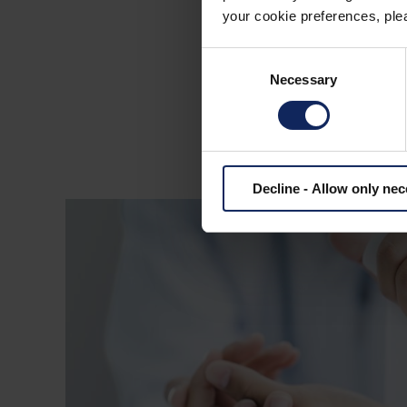
E
your cookie preferences, plea
Consent
A Fibertex fabrica u
Necessary
Selection
de feridas e cura
curativos, enquan
Decline - Allow only ne