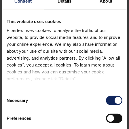
Consent
Details
About
em quantidades ideais, para garantir um
crescimento mais uniforme de cada planta
Armazenamento de água superior e uniforme,
This website uses cookies
evitando locais secos ou com menos água e
Fibertex uses cookies to analyse the traffic of our
fertilizantes
website, to provide social media features and to improve
your online experience. We may also share information
Todas as plantas são bem cuidadas e contam com
about your use of our site with our social media,
as melhores condições de crescimento
advertising, and analytics partners. By clicking "Allow all
cookies", you accept all cookies. To learn more about
Redução de doenças, fungos e apodrecimento,
cookies and how you can customise your cookie
devido à retenção controlada de água
preferences, please click "Details".
Alta resistência, mesmo em condições molhadas
Consent
Longa durabilidade - estes tapetes capilares
Necessary
Selection
podem ser reutilizados várias vezes
Preferences