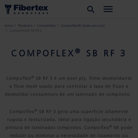
PESQUISAR
Início
Produtos
Compósitos
Compoflex® (tudo-em-um)
Compoflex® SB RF3
®
COMPOFLEX
SB RF 3
®
Compoflex
SB RF 3 é um peel ply, filme desmoldante
e flow mesh usado para controlar a taxa de fluxo e
desmoldar consumíveis de um laminado de compósito.
®
Compoflex
SB RF 3 gera uma superfície altamente
rugosa e texturizada, ideal para ligação secundária e
®
pintura de laminados compostos. Compoflex
SB pode
reduzir ou eliminar a necessidade de lixamento ou