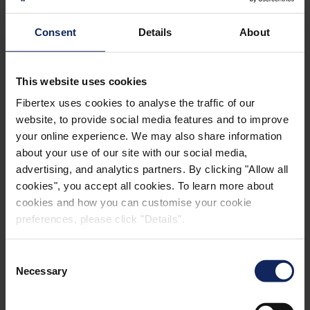
Tamanho do poro
< 10 μ
Consent
Details
About
Notas
This website uses cookies
A temperatura máxima depende do processo e a
Fibertex uses cookies to analyse the traffic of our
Fibertex sempre recomenda testar antes de usar.
website, to provide social media features and to improve
Os dados técnicos acima são indicativos.
your online experience. We may also share information
MD = Direção da máquina
about your use of our site with our social media,
CD = Direção transversal
advertising, and analytics partners. By clicking "Allow all
cookies", you accept all cookies. To learn more about
cookies and how you can customise your cookie
Tamanhos
preferences, please click "Details".
Largura: 1,52 m (45,4 pol.)
Comprimento: 61 m (200 pés)
Consent
Embalagem: 10 rolos por palete, cada rolo em película
Necessary
Selection
transparente