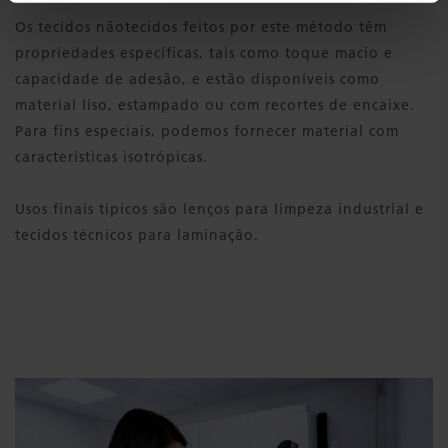
Os tecidos nãotecidos feitos por este método têm
propriedades específicas, tais como toque macio e
capacidade de adesão, e estão disponíveis como
material liso, estampado ou com recortes de encaixe.
Para fins especiais, podemos fornecer material com
características isotrópicas.
Usos finais típicos são lenços para limpeza industrial e
tecidos técnicos para laminação.