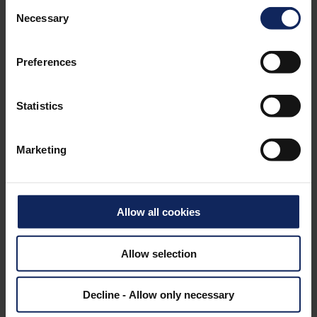
Consent
eólicas. Este material é altamente adequado para
Necessary
Selection
pultrusão, enrolamento filamentar, RTM, infusão
a vácuo e processos de moldagem por contato.
Preferences
SAIBA MAIS
Statistics
Marketing
Allow all cookies
CONTATO
Allow selection
Decline - Allow only necessary
Encontrar Pessoa de Contato