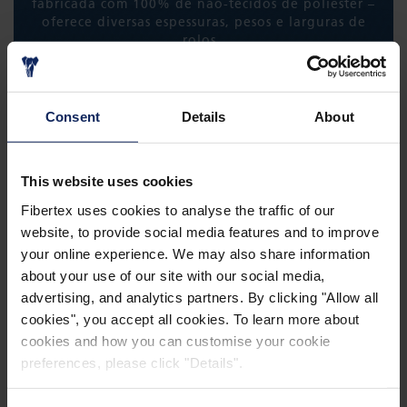
fabricada com 100% de não-tecidos de poliéster –
oferece diversas espessuras, pesos e larguras de
rolos.
Consent
Details
About
SAIBA MAIS
This website uses cookies
Fibertex uses cookies to analyse the traffic of our
website, to provide social media features and to improve
your online experience. We may also share information
about your use of our site with our social media,
advertising, and analytics partners. By clicking "Allow all
SURFITEX™
cookies", you accept all cookies. To learn more about
cookies and how you can customise your cookie
Surfitex™ é um véu sintético, projetado para
preferences, please click "Details".
gerar uma superfície de alta qualidade durante a
produção de componentes de PRFV, incluindo
tubos, tanques, painéis de fachadas e pás