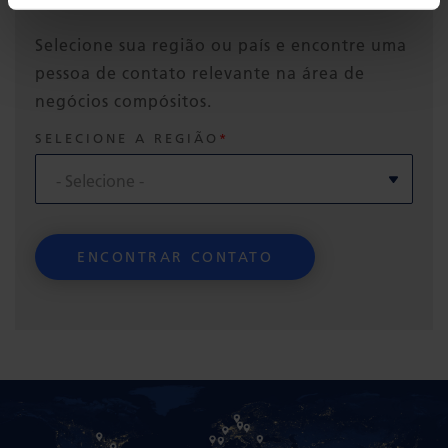
Selecione sua região ou país e encontre uma
pessoa de contato relevante na área de
negócios compósitos.
SELECIONE A REGIÃO