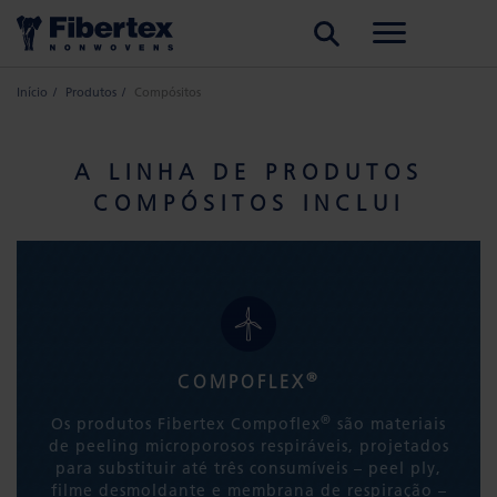
PESQUISAR
Início
Produtos
Compósitos
A LINHA DE PRODUTOS
COMPÓSITOS INCLUI
®
COMPOFLEX
®
Os produtos Fibertex Compoflex
são materiais
de peeling microporosos respiráveis, projetados
para substituir até três consumíveis – peel ply,
filme desmoldante e membrana de respiração –