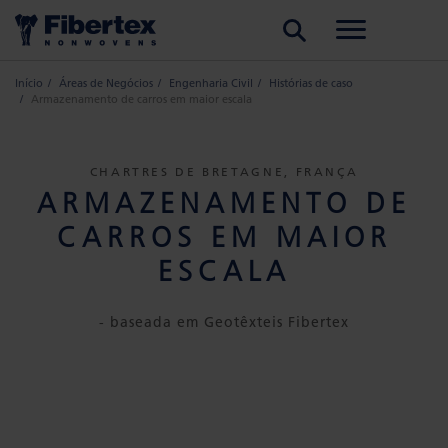
PESQUISAR
Início
Áreas de Negócios
Engenharia Civil
Histórias de caso
Armazenamento de carros em maior escala
CHARTRES DE BRETAGNE, FRANÇA
ARMAZENAMENTO DE
CARROS EM MAIOR
ESCALA
- baseada em Geotêxteis Fibertex