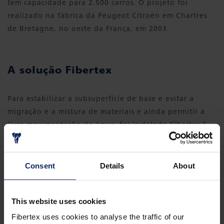
tem capacidade para 2.500 carros. O projeto foi
realizado na fábrica da Peugeot Citroën em Chartres
de Bretagne, no oeste da França, em 2003.
A solução Fibertex
Para estabilizar a subsuperfície de base e evitar a
migração e a mistura de materiais e ainda permitir a
livre movimentação de água, foi instalado Fibertex F-
320 entre as camadas de construção como um
separador. Qualidade altamente uniforme, pronta
entrega e um ótimo atendimento foram fatores chave
Consent
Details
About
na escolha da Fibertex.
This website uses cookies
Fibertex uses cookies to analyse the traffic of our