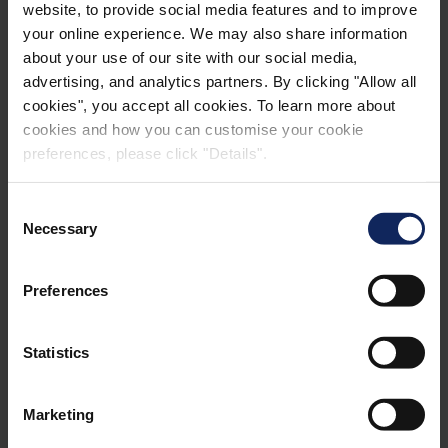
website, to provide social media features and to improve
your online experience. We may also share information
about your use of our site with our social media,
FAÇA O DOWNLOAD DO CASO
advertising, and analytics partners. By clicking "Allow all
cookies", you accept all cookies. To learn more about
cookies and how you can customise your cookie
ARMAZENAMENTO DE CARROS EM
preferences, please click "Details".
MAIOR ESCALA
Consent
Necessary
Selection
Preferences
Statistics
Marketing