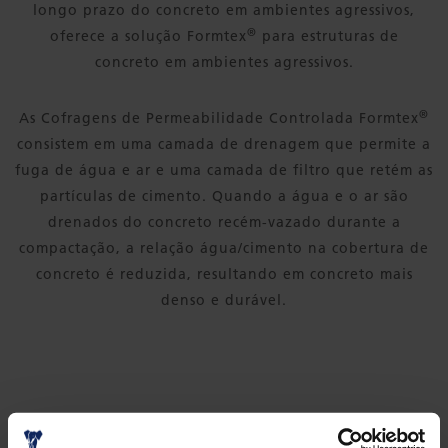
longo prazo do concreto em ambientes agressivos,
®
oferece a solução Formtex
para estruturas de
concreto em ambientes agressivos.
®
As Cofragens de Permeabilidade Controlada Formtex
consistem em uma camada de drenagem que permite a
fuga de água e ar e uma camada de filtro que retém as
partículas de cimento. Quando a água e o ar são
drenados do concreto recém-vazado durante a
compactação, a relação água/cimento na cobertura de
concreto é reduzida, resultando em concreto mais
denso e durável.