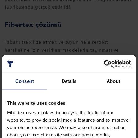
fabrikasında gerçekleştirildi.
Fibertex çözümü
Tabanı stabilize etmek ve suyun hala serbest
hareketine izin verirken maddelerin taşınması ve
karışmasını önlemek için, yapı katmanları arasına bir
ayırıcı olarak Fibertex F-320 yerleştirildi. Yüksek
homojenlik kalitesi, hızlı teslimat ve en uygun servis
Consent
Details
About
Fibertex'in seçiminde kilit faktörlerdi.
This website uses cookies
Fibertex uses cookies to analyse the traffic of our
website, to provide social media features and to improve
your online experience. We may also share information
ÖRNEK OLAYI INDIR
about your use of our site with our social media,