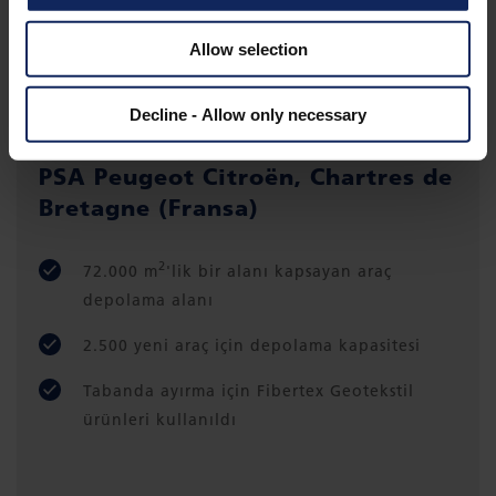
Allow selection
Decline - Allow only necessary
PSA Peugeot Citroën, Chartres de
Bretagne (Fransa)
2
72.000 m
'lik bir alanı kapsayan araç
depolama alanı
2.500 yeni araç için depolama kapasitesi
Tabanda ayırma için Fibertex Geotekstil
ürünleri kullanıldı