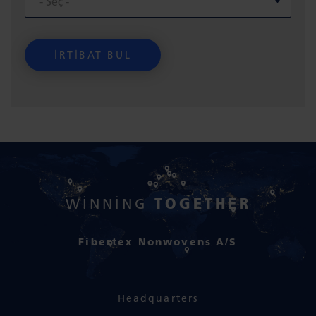
TOGETHER
WINNING
Fibertex Nonwovens A/S
Headquarters