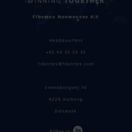
TOGETHER
WINNING
Fibertex Nonwovens A/S
Headquarters
+45 96 35 35 35
fibertex@fibertex.com
Svendborgvej 16
9220 Aalborg
Denmark
Follow us