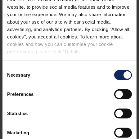
Nihai kullanım sırasında açık bir aleve veya sıcak
website, to provide social media features and to improve
kaynaklara maruz kalması durumunda malzemeyi
your online experience. We may also share information
tutuşmaya karşı koruyan alev geciktirici özellikler.
about your use of our site with our social media,
advertising, and analytics partners. By clicking "Allow all
Özel nihai kullanım gereksinimlerini veya işleme
cookies", you accept all cookies. To learn more about
sorunlarını çözen kaplama ve sertlik.
cookies and how you can customise your cookie
preferences, please click "Details".
Özel nihai kullanım uygulamalarında malzememizin
dayanıklılığını artırmak için kimyasal direnç.
Consent
Ve talep üzerine daha pek çok özellik
Necessary
Selection
Tüm işlemlerin seviyesi ve dayanıklılığı müşterinin
Preferences
nihai gereksinimlerine göre geliştirilir. Verimli
uygulama yöntemlerimiz, nihai ürünlerin optimum
Statistics
homojenliğini, yüksek kalitesini ve güvenilirliğini
sağlar.
Marketing