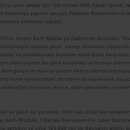
I'yi satın almak için 100 milyon DKK ödedi. Şimdi, sa
ı müşteriye yapılan satışlar, Fibertex Nonwovens ürün
seviyeye çıkmasını sağladı:
EO'su Jørgen Bech Madse şu ifadelerde bulundu:
“Br
entilerimizin ötesine geçti. Güney Amerikalı müşteril
ladılar ve şimdiden acil kapasite eksikliğiyle karşı karş
atın aldığımızdan bu yana kapasiteyi arttırmayı planlıy
ızlı gelişti ve mevcut üretim hattını derhal artırmay
 genişletme konusundaki tecrübemize dayanarak, bu g
abileceğini biliyoruz. Ayrıca, diğer genişleme projeler
K'ya yakın bir yatırımın 2019 yazı itibariyle tamame
ay Bech Madsen, Fibertex Nonwovens’in zaten büyüme
te sattığını ve yıllık 125.000 ton ile dünyanın altınc