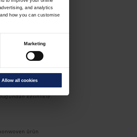
and to improve your online
ek yuvalarında, motor
dvertising, and analytics
2
ık 30m
özel amaçlı
es and how you can customise
vcut ve yeni otomotiv
Marketing
 Co.'da, 2017 yılında
r DKK'nin biraz
yoruz ve 2020'de 1,9
alı bir büyüme hedefi
emli bir rol
Allow all cookies
ersiz teknik bilgi ve
duğundan kesinlikle
e nonwoven ürün