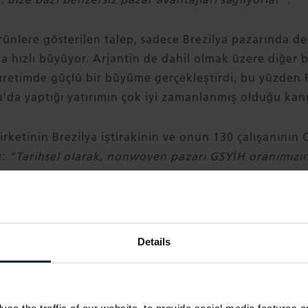
rünlere gösterilen talep, sadece Brezilya pazarında de
 hızlı büyüyor. Arjantin de dahil olmak üzere diğer
 üretimde güçlü bir büyüme gerçekleştirdi, bu yüzden 
’da yaptığı yatırımın çok iyi zamanlanmış olduğu kanı
rketinin Brezilya iştirakinin ve onun 130 çalışanının 
u:
“Tarihsel olarak, nonwoven pazarı GSYİH oranımızın 
ansiyel var. Ortalama bir Brezilyalı tüketici, bir Ameri
te birini harcıyor ve tam da bu noktada nonwoven ürün
Details
eyse tüm Amerikan, Avrupalı​ve Japon otomobil üretici
n büyük otomotiv endüstrisi için geçerli değildir. Fibe
 nonwoven ürünlerin tedarikinde bir pazar lideridir. 