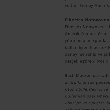
ve tüm Güney Amerika 
Fibertex Nonwovens
Fibertex Nonwovens, B
Amerika'da bu tür bir 
yöntemi olan spunlace
kullanılıyor. Fiberte
deneyime sahip ve şir
gerçekleştirebiliyor ol
Bech Madsen şu ifade
artırdık, ancak geoteks
otomobillerdeki iç ve 
kullanılan özel amaçl
lideriyiz ve açıkçası,
çalışmalarımız sürüyor