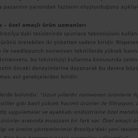
pazarının yarısından fazlasını oluşturduğunu açıklıy
 – özel amaçlı ürün uzmanları
rezilya'daki tesislerinde spunlace teknolojisini kulla
ürünü üretebilen iki şirketten sadece biridir. Nispeten
 ile needlepunch nonwoven tekstillerde yüksek basınçl
x Nonwovens, bu teknolojiyi kullanma konusunda zaten b
ketin önceki deneyimlerine dayanarak bu derece büyü
ması asıl gerekçelerden biridir:
lerde bulundu:
“Uzun yıllardır nonwoven ürünlerle ilg
tiller gibi basit yüksek hacimli ürünler ile filtrasyon,
dış uygulamalar ve ayakkabı endüstrisine özel mendill
ı ürünler arasında muazzam bir fark var. Özel amaçlı 
 bilgi ve üretim yöntemlerimizi Brezilya'daki yeni tesis
. Bize bazı benzersiz pazar avantajları sağlıyorlar”
.