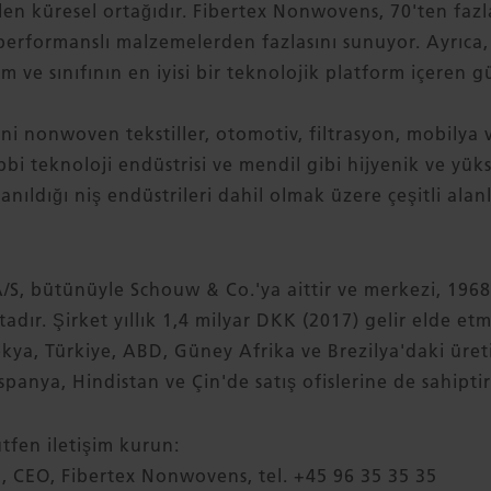
en küresel ortağıdır. Fibertex Nonwovens, 70'ten fazl
performanslı malzemelerden fazlasını sunuyor. Ayrıca
im ve sınıfının en iyisi bir teknolojik platform içeren g
 nonwoven tekstiller, otomotiv, filtrasyon, mobilya v
tıbbi teknoloji endüstrisi ve mendil gibi hijyenik ve yü
anıldığı niş endüstrileri dahil olmak üzere çeşitli alan
S, bütünüyle Schouw & Co.'ya aittir ve merkezi, 1968
ır. Şirket yıllık 1,4 milyar DKK (2017) gelir elde et
ya, Türkiye, ABD, Güney Afrika ve Brezilya'daki üreti
İspanya, Hindistan ve Çin'de satış ofislerine de sahiptir
ütfen iletişim kurun:
 CEO, Fibertex Nonwovens, tel. +45 96 35 35 35