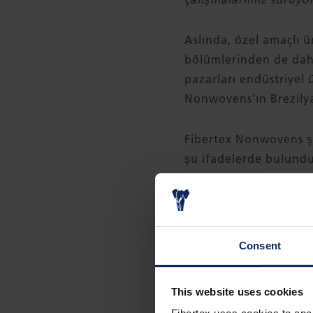
Aslında, özel amaçlı ü
bölümlerinden de daha
pazarları endüstriyel
Nonwovens’ın Brezilya
Fibertex Nonwovens şi
şu ifadelerde bulund
hâlâ çok büyük bir pot
tüketicinin sadece üç
oynuyor”.
Consent
Bu büyüme hızı, nered
rol aldığı Brezilya’nı
This website uses cookies
otomotiv endüstrisine