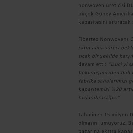
nonwoven üreticisi DUC
birçok Güney Amerikal
kapasitesini artıracak 
Fibertex Nonwovens C
satın alma süreci bekl
sıcak bir şekilde karşı
devam etti:
“Duci'yi s
beklediğimizden daha h
fabrika sahalarımızı
kapasitemizi %20 artır
hızlandıracağız.”
Tahminen 15 milyon DK
olmasını umuyoruz. B
pazarına ekstra kapasi