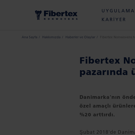
UYGULAMA
KARIYER
Ana Sayfa
Hakkımızda
Haberler ve Olaylar
Fibertex Nonwovens hız
Fibertex N
pazarında ü
Danimarka'nın önde
özel amaçlı ürünler
%20 arttırdı.
Şubat 2018'de Danimar