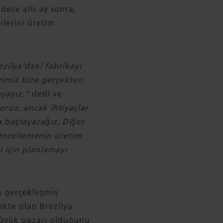
dece altı ay sonra,
lerini üretim
ezilya'daki fabrikayı
erimiz bize gerçekten
ıyayız,”
dedi ve
oruz, ancak ihtiyaçlar
a başlayacağız. Diğer
üncellemenin üretim
i için planlamayı
n gerçekleşmiş
kte olan Brezilya
ı büyük pazarı olduğunu