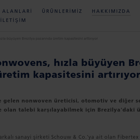
 ALANLARI
ÜRÜNLERIMIZ
HAKKIMIZDA
İLETIŞIM
la büyüyen Brezilya pazarında üretim kapasitesini arttırıyor
onwovens, hızla büyüyen Br
retim kapasitesini artırıyo
 gelen nonwoven üreticisi, otomotiv ve diğer s
e olan talebi karşılayabilmek için Brezilya'daki 
kalı sanayi şirketi Schouw & Co.'ya ait olan Fibertex