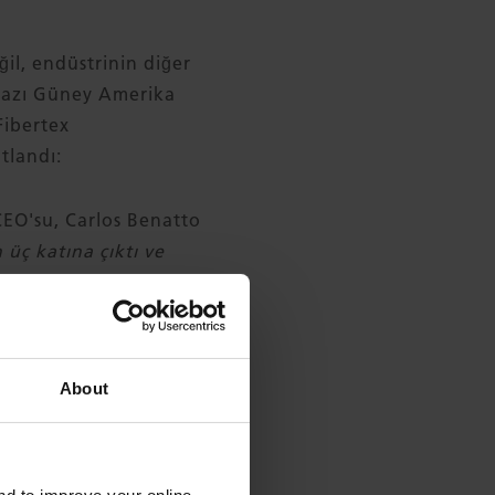
ğil, endüstrinin diğer
 bazı Güney Amerika
Fibertex
tlandı:
CEO'su, Carlos Benatto
üç katına çıktı ve
kalı ya da Avrupalı
ler önemli bir rol
About
lerinin aktif olarak
rtex Nonwovens,
Ortalama bir Avrupa