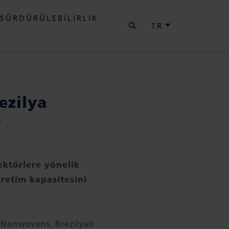
ARA
SÜRDÜRÜLEBILIRLIK
TR
ezilya
r
ektörlere yönelik
üretim kapasitesini
 Nonwovens, Brezilyalı