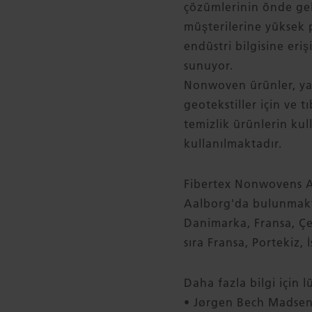
çözümlerinin önde gel
müşterilerine yüksek 
endüstri bilgisine eriş
sunuyor.
Nonwoven ürünler, yani
geotekstiller için ve 
temizlik ürünlerin kull
kullanılmaktadır.
Fibertex Nonwovens A/
Aalborg'da bulunmaktad
Danimarka, Fransa, Çek
sıra Fransa, Portekiz, 
Daha fazla bilgi için l
• Jørgen Bech Madsen,