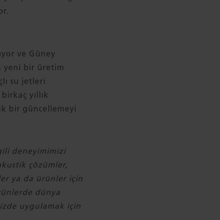
or.
nıyor ve Güney
 yeni bir üretim
ı su jetleri
irkaç yıllık
k bir güncellemeyi
ili deneyimimizi
 akustik çözümler,
er ya da ürünler için
ürünlerde dünya
imizde uygulamak için