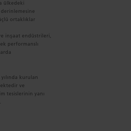
a ülkedeki
, derinlemesine
üçlü ortaklıklar
e inşaat endüstrileri,
ksek performanslı
larda
 yılında kurulan
mektedir ve
m tesislerinin yanı
.