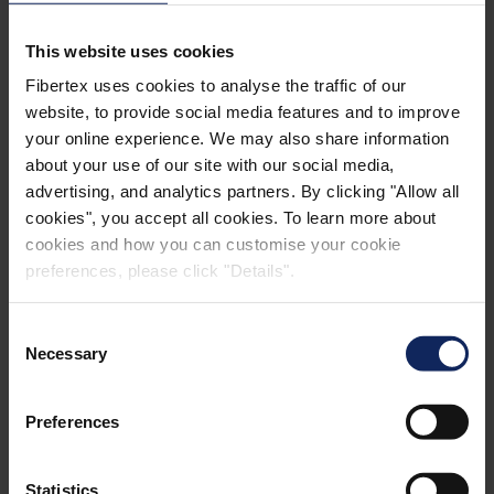
şöyle devam etti: “Aynı zamanda, en yeni teknolojik
gelişmelerden bazılarına katkıda bulunan küresel
This website uses cookies
ürün geliştirme yeteneklerimizden de tam olarak
Fibertex uses cookies to analyse the traffic of our
faydalanacağız. Bu nedenle, daha fazla büyümeye
website, to provide social media features and to improve
yatırım yapmak için büyük bir potansiyel görüyoruz.”
your online experience. We may also share information
about your use of our site with our social media,
Satıcı, 2016 yılında South Carolina'da üretim sahasını
advertising, and analytics partners. By clicking "Allow all
kuran Türk nonwoven üreticisi Mogul'dur. South
cookies", you accept all cookies. To learn more about
Carolina'daki tesis, nispeten gelişmiş bir üretim
cookies and how you can customise your cookie
yöntemi olan ve nonwoven tekstil ürünlerinin
preferences, please click "Details".
fiberlerinin yüksek hızlı su jetleri ile işlendiği en son
spunlace teknolojisinin kullanıldığı bir üretim hattına
Consent
Necessary
sahip. Fibertex Nonwovens, nonwoven endüstrisinde
Selection
dünya çapında giderek daha fazla ilgi çeken bu
teknolojiye ilişkin uzun yıllardır olumlu bir deneyim
Preferences
kazanmıştır.
Statistics