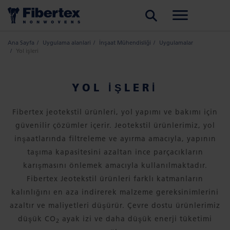
ARA
Ana Sayfa
Uygulama alanlari
İnşaat Mühendisliği
Uygulamalar
Yol işleri
YOL IŞLERI
Fibertex jeotekstil ürünleri, yol yapımı ve bakımı için
güvenilir çözümler içerir. Jeotekstil ürünlerimiz, yol
inşaatlarında filtreleme ve ayırma amacıyla, yapının
taşıma kapasitesini azaltan ince parçacıkların
karışmasını önlemek amacıyla kullanılmaktadır.
Fibertex Jeotekstil ürünleri farklı katmanların
kalınlığını en aza indirerek malzeme gereksinimlerini
azaltır ve maliyetleri düşürür. Çevre dostu ürünlerimiz
düşük CO
ayak izi ve daha düşük enerji tüketimi
2